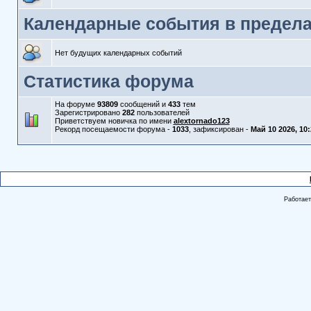
Календарные события в предела
Нет будущих календарных событий
Статистика форума
На форуме
93809
сообщений и
433
тем
Зарегистрировано
282
пользователей
Приветствуем новичка по имени
alextornado123
Рекорд посещаемости форума -
1033
, зафиксирован -
Май 10 2026, 10
Работае