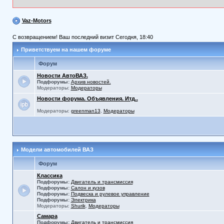
Vaz-Motors
С возвращением! Ваш последний визит Сегодня, 18:40
Приветствуем на нашем форуме
Форум
Новости АвтоВАЗ.
Подфорумы:
Архив новостей.
Модераторы:
Модераторы
Новости форума. Объявления. Итд..
Модераторы:
greenman13
,
Модераторы
Модели автомобилей ВАЗ
Форум
Классика
Подфорумы:
Двигатель и трансмиссия
Подфорумы:
Салон и кузов
Подфорумы:
Подвеска и рулевое управление
Подфорумы:
Электрика
Модераторы:
Shurik
,
Модераторы
Самара
Подфорумы:
Двигатель и трансмиссия