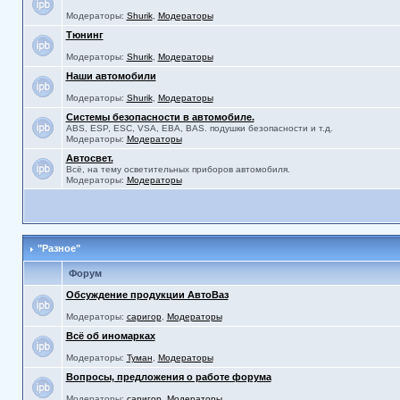
Модераторы:
Shurik
,
Модераторы
Тюнинг
Модераторы:
Shurik
,
Модераторы
Наши автомобили
Модераторы:
Shurik
,
Модераторы
Системы безопасности в автомобиле.
ABS, ESP, ESC, VSA, EBA, BAS. подушки безопасности и т.д.
Модераторы:
Модераторы
Автосвет.
Всё, на тему осветительных приборов автомобиля.
Модераторы:
Модераторы
"Разное"
Форум
Обсуждение продукции АвтоВаз
Модераторы:
саригор
,
Модераторы
Всё об иномарках
Модераторы:
Туман
,
Модераторы
Вопросы, предложения о работе форума
Модераторы:
саригор
,
Модераторы