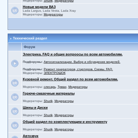
Модераторы:
Shurik
,
Модераторы
Новые модели ВАЗ
Lada Largus, Lada Vesta, Lada Xray
Модераторы:
Модераторы
Технический раздел
Форум
Электрика. FAQ и общие вопроосы по всем автомобилям.
Подфорумы:
Автосигнализации. Выбор и обсуждение моделей.
Подфорумы:
Ремонт генераторов, стартеров. Схемы. FAQ.
Модераторы:
ЭЛЕКТРОШОК
Кузовной ремонт. Общий раздел по всем автомобилям.
Модераторы:
слесарь
,
Туман
,
Модераторы
Горюче-смазочные материалы
Модераторы:
Shurik
,
Модераторы
Шины и Диски
Модераторы:
Shurik
,
Модераторы
Общий раздел по комплектующим и инструменту
Модераторы:
Shurik
,
Модераторы
Автозвук