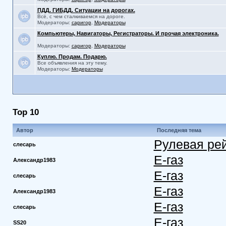
ПДД. ГИБДД. Ситуации на дорогах.
Всё, с чем сталкиваемся на дороге.
Модераторы:
саригор
,
Модераторы
Компьютеры, Навигаторы, Регистраторы. И прочая электроника.
Модераторы:
саригор
,
Модераторы
Куплю. Продам. Подарю.
Все объявления на эту тему.
Модераторы:
Модераторы
Top 10
Автор
Последняя тема
Рулевая ре
слесарь
Е-газ
Александр1983
Е-газ
слесарь
Е-газ
Александр1983
Е-газ
слесарь
Е-газ
SS20