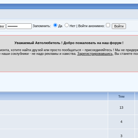
Запомнить:
Да
Нет | Войти анонимно:
Уважаемый Автолюбитель ! Добро пожаловать на наш форум !
монта, хотите найти друзей или просто пообщаться – присоединяйтесь ! Мы не приде
 наши соклубники - не надо рекламы и хамства.
Зарегистрировавшись
, Вы станете по
Тем
13
4
3