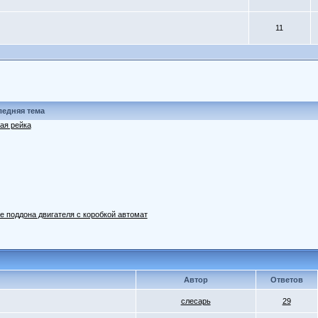
11
едняя тема
ая рейка
е поддона двигателя с коробкой автомат
Автор
Ответов
слесарь
29