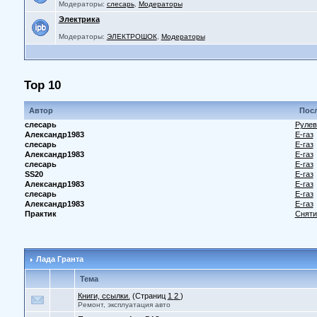
Модераторы:
слесарь
,
Модераторы
Электрика
Модераторы:
ЭЛЕКТРОШОК
,
Модераторы
Top 10
Автор
Посл
слесарь
Рулев
Александр1983
Е-газ
слесарь
Е-газ
Александр1983
Е-газ
слесарь
Е-газ
SS20
Е-газ
Александр1983
Е-газ
слесарь
Е-газ
Александр1983
Е-газ
Практик
Сняти
Лада Гранта
Тема
Книги, ссылки.
(Страниц
1
2
)
Ремонт, эксплуатация авто