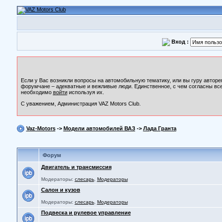
Вход :
Если у Вас возникли вопросы на автомобильную тематику, или вы гуру авторе
форумчане – адекватные и вежливые люди. Единственное, с чем согласны все
необходимо
войти
используя их.
С уважением, Администрация VAZ Motors Club.
Vaz-Motors
->
Модели автомобилей ВАЗ
->
Лада Гранта
Форум
Двигатель и трансмиссия
Модераторы:
слесарь
,
Модераторы
Салон и кузов
Модераторы:
слесарь
,
Модераторы
Подвеска и рулевое управление