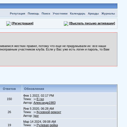
Репутация
Помощь
Поиск
Участники
Календарь
Аркады
Журналы
[Регистрация]
[Выслать письмо активации]
рживаемся жестких правил, потому что еще не придумывали их: все наши
лноправным участником клуба. Если у Вас уже есть логин и пароль, то Вам
Ответов
Обновления
Фев 1 2022, 02:17 PM
150
Тема:
Е-газ
Автор:
Александр1983
Янв 5 2020, 06:28 AM
26
Тема:
Кузовной ремонт
Автор:
Igor
Мар 14 2024, 09:08 AM
19
Тема:
Рулевая рейка