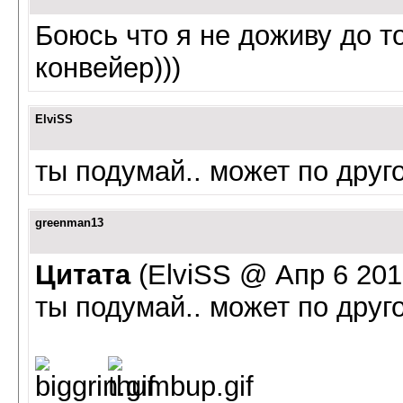
Боюсь что я не доживу до т
конвейер)))
ElviSS
ты подумай.. может по друго
greenman13
Цитата
(ElviSS @ Апр 6 2013
ты подумай.. может по друго