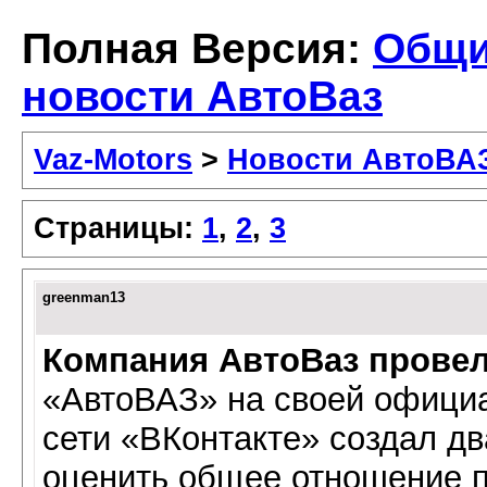
Полная Версия:
Общ
новости АвтоВаз
Vaz-Motors
>
Новости АвтоВА
Страницы:
1
,
2
,
3
greenman13
Компания АвтоВаз прове
«АвтоВАЗ» на своей официа
сети «ВКонтакте» создал дв
оценить общее отношение п