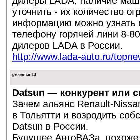
дилеры LADA, наличие маш
уточнить - их количество о
информацию можно узнать на
телефону горячей лини 8-8
дилеров LADA в России.
http://www.lada-auto.ru/topn
greenman13
Datsun — конкурент или 
Зачем альянс Renault-Nissa
в Тольятти и возродить со
Datsun в России.
Будущее АвтоВАЗа, похоже,