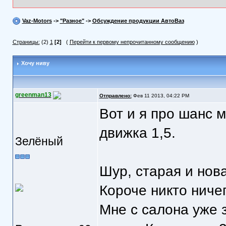
Vaz-Motors
->
"Разное"
->
Обсуждение продукции АвтоВаз
Страницы:
(2)
1
[2]
(
Перейти к первому непрочитанному сообщению
)
Хочу ниву
greenman13
Отправлено:
Фев 11 2013, 04:22 PM
Вот и я про шанс 
движка 1,5.
Зелёный
Шур, старая и нова
Короче никто ничег
Мне с салона уже 