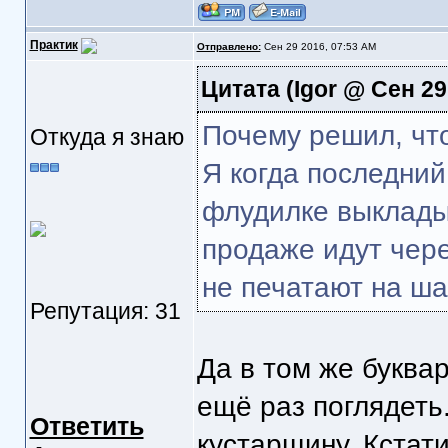
Практик
Отправлено:
Сен 29 2016, 07:53 AM
Цитата
(Igor @ Сен 29
Почему решил, что
Откуда я знаю
Я когда последний
флудилке выклады
продаже идут чере
не печатают на ша
Репутация: 31
Да в том же буква
ещё раз поглядеть
Ответить
кустарщину. Кстати