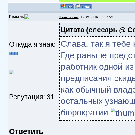
Практик
Отправлено:
Сен 29 2016, 02:17 AM
Цитата
(слесарь @ Сен
Слава, так я тебе
Откуда я знаю
Где раньше предст
работник одной из
предписания скиды
как обычный влад
Репутация: 31
остальных узнающ
бюрократии
Ответить