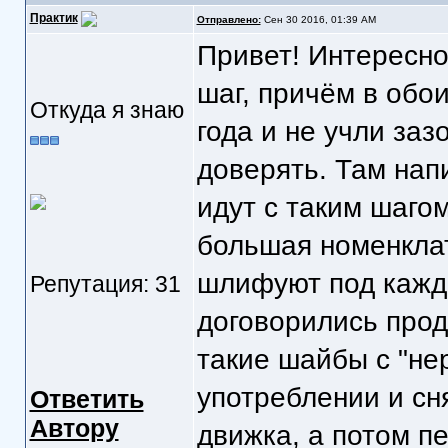
Практик
Отправлено:
Сен 30 2016, 01:39 AM
Привет! Интересно,
шаг, причём в обои
Откуда я знаю
года и не учли заз
доверять. Там нап
идут с таким шаго
большая номенклат
шлифуют под кажды
Репутация: 31
договорились прод
такие шайбы с "не
употреблении и сн
Ответить
Автору
движка, а потом п