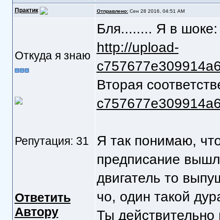
Практик
Отправлено:
Сен 28 2016, 04:51 AM
Бля........ Я в шок
http://upload-
Откуда я знаю
c757677e309914a67
Вторая соответств
c757677e309914a67
Я так понимаю, что
Репутация: 31
предписание вышло 
двигатель то выпу
чо, один такой ду
Ответить
Автору
Ты действительно 