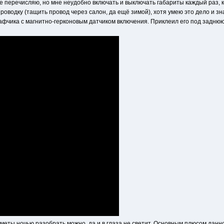
е перечисляю, но мне неудобно включать и выключать габариты каждый раз, ко
роводку (тащить провод через салон, да ещё зимой), хотя умею это дело и зн
фчика с магнитно-герконовым датчиком включения. Приклеил его под заднюю 
дметы ночью разобрать можно, да и в глаза не светит. Основным плюсом данн