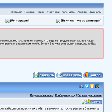
Репутация
Помощь
Поиск
Участники
Календарь
Аркады
Журналы
[Регистрация]
[Выслать письмо активации]
рживаемся жестких правил, потому что еще не придумывали их: все наши
лноправным участником клуба. Если у Вас уже есть логин и пароль, то Вам
Подписка на тему
|
Сообщить другу
|
Версия для печати
от габаритов, и, если их забыть выключить, после рытья в багажнике,