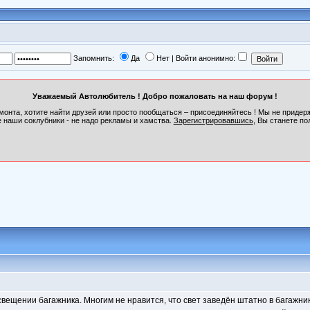
Запомнить:
Да
Нет | Войти анонимно:
Уважаемый Автолюбитель ! Добро пожаловать на наш форум !
монта, хотите найти друзей или просто пообщаться – присоединяйтесь ! Мы не приде
 наши соклубники - не надо рекламы и хамства.
Зарегистрировавшись
, Вы станете по
вещении багажника. Многим не нравится, что свет заведён штатно в багажник 