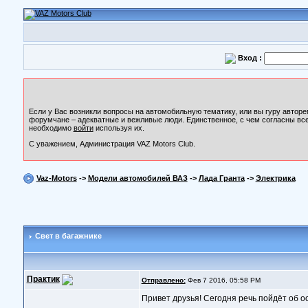
Вход :
Если у Вас возникли вопросы на автомобильную тематику, или вы гуру авторе
форумчане – адекватные и вежливые люди. Единственное, с чем согласны все
необходимо
войти
используя их.
С уважением, Администрация VAZ Motors Club.
Vaz-Motors
->
Модели автомобилей ВАЗ
->
Лада Гранта
->
Электрика
Свет в багажнике
Практик
Отправлено:
Фев 7 2016, 05:58 PM
Привет друзья! Сегодня речь пойдёт об ос