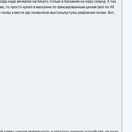
гда надо вечером заглянуть только в багажник на пару секунд. А так
аю, то просто купил в магазине по фиксированным ценам (всё по 49
полку в месте где позволяли выступы/уступы рифления полки. Вот,
ой схемы считаю мобильность и простоту данного устройства, не надо