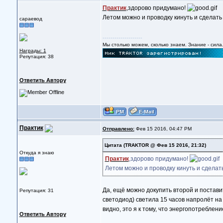
Практик
,здорово придумано!
Летом можно и проводку кинуть и сделать
сараевод
--------------------
Мы столько можем, сколько знаем. Знание - сила. 
Награды: 1
Репутация: 38
Ответить Автору
Практик
Отправлено:
Фев 15 2016, 04:47 PM
Цитата
(TRAKTOR @ Фев 15 2016, 21:32)
Откуда я знаю
Практик
,здорово придумано!
Летом можно и проводку кинуть и сделат
Да, ещё можно докупить второй и поставит
Репутация: 31
светодиод) светила 15 часов напролёт на 
видно, это я к тому, что энергопотреблени
Ответить Автору