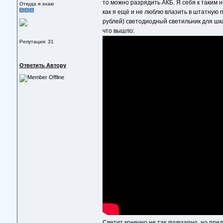
то можно разрядить АКБ. Я себя к таким н
Откуда я знаю
как я ещё и не люблю влазить в штатную п
рублей) светодиодный светильник для шка
что вышло:
Репутация: 31
Ответить Автору
Светит конечно не так лучезарно, но пре