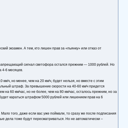
кий экзамен. А тем, кто лишен прав за «пьянку» или отказ от
 запрещающий сигнал светофора остался прежним — 1000 рублей. Но
 4-6 месяцев.
/ч, но менее, чем на 20 км/ч, будет нельзя, но вместе с этим
альный штраф. За превышение скорости на 40-60 км/ч придется
на 60 км/час, но не более, чем на 80 км/час, осталось прежним, но за
 будет караться штрафом 5000 рублей или лишением прав на 6
. Мало того, даже если вас уже поймали, то сразу же после подписания
ные дела тоже будут пересматриваться. Но не автоматически –