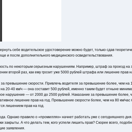
ернуть себе водительское удостоверение можно будет, только сдав теоретичес
еще и после дополнительного медицинского освидетельствования.
орность по некоторым серьезным нарушениям. Например, штраф за проезд на
нии второй раз, как ему грозит уже 5000 рублей штрафа или лишение прав на
 превышение скорости. Привлечь водителя за превышение более, чем на 10 км
на 20-40 км/ч — она составит 500 рублей, именно таким будет отныне миним
ое нарушение — от 2000 до 2500 рублей. Наказание за превышение более, чем 
ативное лишение прав на год. Превышение скорости более, чем на 80 км/час
ся лишением прав на год.
 года. Однако правило о «промиллях» начнет работать уже с сегодняшнего дня
и закрыты. А что делать тем, кого успели лишить прав? Скорее всего, подоб
щие заявления.