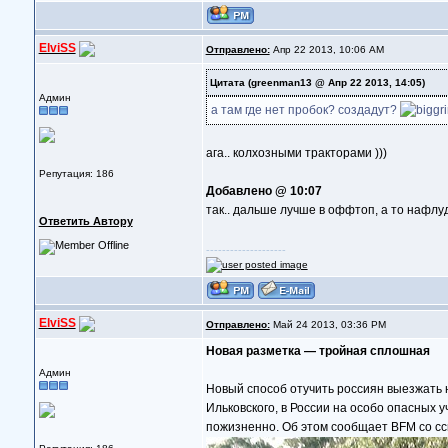
ElviSS
Отправлено:
Апр 22 2013, 10:06 AM
Цитата
(greenman13 @ Апр 22 2013, 14:05)
Админ
а там где нет пробок? создадут?
ага.. колхозными тракторами )))
Репутация: 186
Добавлено @ 10:07
так.. дальше лучше в оффтоп, а то нафлу
Ответить Автору
--------------------
ElviSS
Отправлено:
Май 24 2013, 03:36 PM
Новая разметка — тройная сплошная
Админ
Новый способ отучить россиян выезжать 
Ильковского, в России на особо опасных
пожизненно. Об этом сообщает BFM со сс