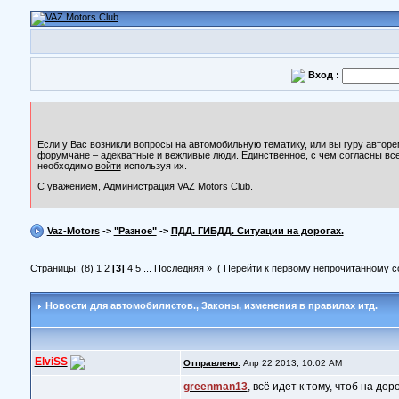
Вход :
Если у Вас возникли вопросы на автомобильную тематику, или вы гуру авторе
форумчане – адекватные и вежливые люди. Единственное, с чем согласны все
необходимо
войти
используя их.
С уважением, Администрация VAZ Motors Club.
Vaz-Motors
->
"Разное"
->
ПДД. ГИБДД. Ситуации на дорогах.
Страницы:
(8)
1
2
[3]
4
5
...
Последняя »
(
Перейти к первому непрочитанному 
Новости для автомобилистов.
, Законы, изменения в правилах итд.
ElviSS
Отправлено:
Апр 22 2013, 10:02 AM
greenman13
, всё идет к тому, чтоб на д