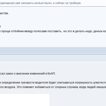
 одинарную уже заезжать нельзя было, а сейчас за тройную.
щества.
ах проще отбойник между полосами поставить.. но это ж делать надо, деньги и
ал закон о внесении изменений в КоАП.
и определении трезвости водителя будет учитываться погрешность алкотест
го воздуха. Это поможет избавиться от спорных случаев, когда людей лишал