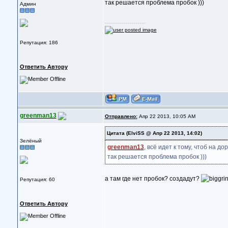
так решается проблема пробок )))
Админ
--------------------
Репутация: 186
Ответить Автору
greenman13
Отправлено:
Апр 22 2013, 10:05 AM
Цитата
(ElviSS @ Апр 22 2013, 14:02)
Зелёный
greenman13
, всё идет к тому, чтоб на 
так решается проблема пробок )))
а там где нет пробок? создадут?
Репутация: 60
Ответить Автору