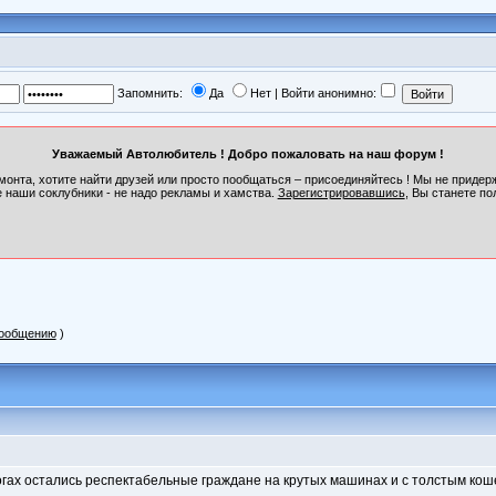
Запомнить:
Да
Нет | Войти анонимно:
Уважаемый Автолюбитель ! Добро пожаловать на наш форум !
монта, хотите найти друзей или просто пообщаться – присоединяйтесь ! Мы не приде
 наши соклубники - не надо рекламы и хамства.
Зарегистрировавшись
, Вы станете по
сообщению
)
орогах остались респектабельные граждане на крутых машинах и с толстым кош