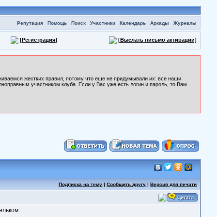
Репутация
Помощь
Поиск
Участники
Календарь
Аркады
Журналы
[Регистрация]
[Выслать письмо активации]
рживаемся жестких правил, потому что еще не придумывали их: все наши
лноправным участником клуба. Если у Вас уже есть логин и пароль, то Вам
Подписка на тему
|
Сообщить другу
|
Версия для печати
ельком.