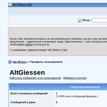
Вход :
Если у Вас возникли вопросы на автомобильную тематику, или вы гуру авторе
форумчане – адекватные и вежливые люди. Единственное, с чем согласны все
необходимо
войти
используя их.
С уважением, Администрация VAZ Motors Club.
Vaz-Motors
-> Профиль пользователя
AltGiessen
Найти все сообщения этого пользователя
·
Добавить в контакт
Статистика активности
Всего полезных сообщений
1
( 0.00% всех сообщений форума )
Сообщений в день
0