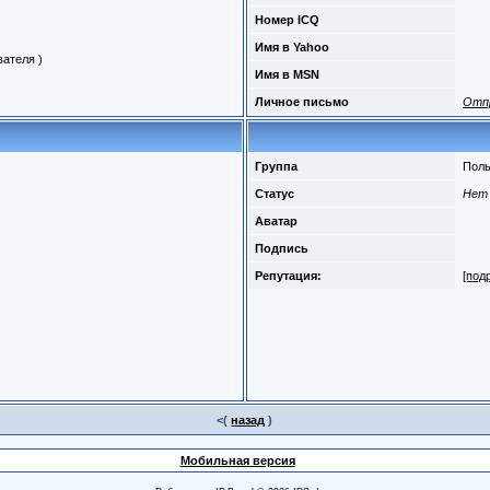
Номер ICQ
Имя в Yahoo
ателя )
Имя в MSN
Личное письмо
Отп
Группа
Поль
Статус
Нет
Аватар
Подпись
Репутация:
[под
<(
назад
)
Мобильная версия