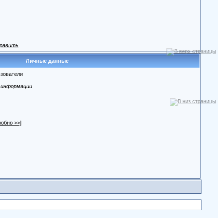
равить
Личные данные
зователи
 информации
робно >>]