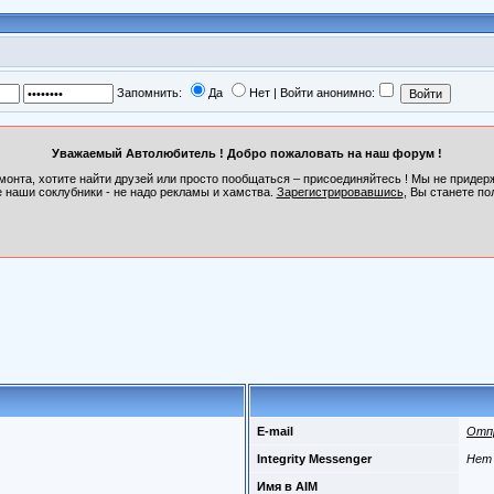
Запомнить:
Да
Нет | Войти анонимно:
Уважаемый Автолюбитель ! Добро пожаловать на наш форум !
монта, хотите найти друзей или просто пообщаться – присоединяйтесь ! Мы не приде
 наши соклубники - не надо рекламы и хамства.
Зарегистрировавшись
, Вы станете по
E-mail
Отп
Integrity Messenger
Нет
Имя в AIM