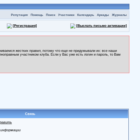
Репутация
Помощь
Поиск
Участники
Календарь
Аркады
Журналы
[Регистрация]
[Выслать письмо активации]
рживаемся жестких правил, потому что еще не придумывали их: все наши
лноправным участником клуба. Если у Вас уже есть логин и пароль, то Вам
Связь
равить
 информации