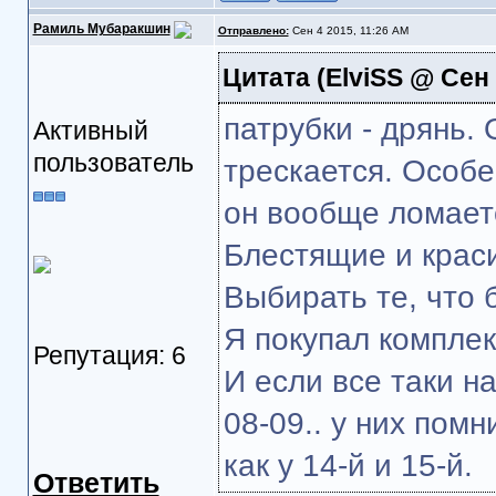
Рамиль Мубаракшин
Отправлено:
Сен 4 2015, 11:26 AM
Цитата
(ElviSS @ Сен 
патрубки - дрянь. 
Активный
пользователь
трескается. Особе
он вообще ломает
Блестящие и крас
Выбирать те, что 
Я покупал комплек
Репутация: 6
И если все таки н
08-09.. у них помн
как у 14-й и 15-й.
Ответить