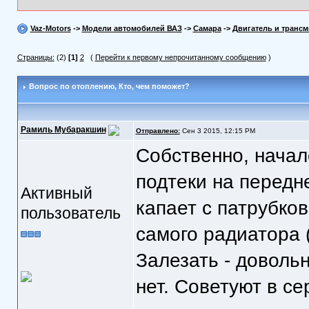
Vaz-Motors
->
Модели автомобилей ВАЗ
->
Самара
->
Двигатель и трансм
Страницы:
(2)
[1]
2
(
Перейти к первому непрочитанному сообщению
)
Вопрос по отоплению
, Кто, чем поможет?
Рамиль Мубаракшин
Отправлено:
Сен 3 2015, 12:15 PM
Собственно, начал
подтеки на передн
Активный
капает с патрубков
пользователь
самого радиатора (
Залезать - довольн
нет. Советуют в се