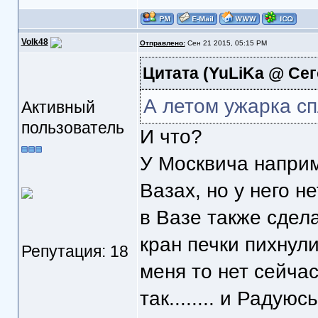
Volk48
Отправлено:
Сен 21 2015, 05:15 PM
Цитата
(YuLiKa @ Сег
А летом ужарка с
Активный
пользователь
И что?
У Москвича наприм
Вазах, но у него н
в Вазе также сдела
кран печки пихнули
Репутация: 18
меня то нет сейчас
так........ и Радуюс