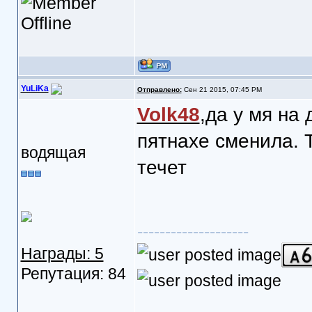
YuLiKa
Отправлено:
Сен 21 2015, 07:45 PM
Volk48
,да у мя на 
пятнахе сменила. Т
водящая
течет
--------------------
Награды: 5
Репутация: 84