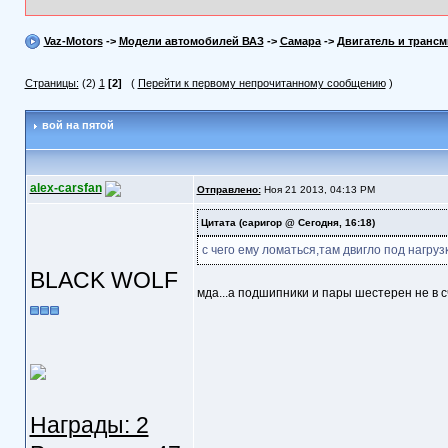
Vaz-Motors
->
Модели автомобилей ВАЗ
->
Самара
->
Двигатель и трансм
Страницы:
(2)
1
[2]
(
Перейти к первому непрочитанному сообщению
)
вой на пятой
alex-carsfan
Отправлено:
Ноя 21 2013, 04:13 PM
Цитата
(саригор @ Сегодня, 16:18)
с чего ему ломаться,там двигло под нагру
BLACK WOLF
мда...а подшипники и пары шестерен не в с
Награды: 2