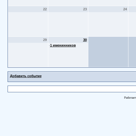
22
23
24
29
30
·
1 именинников
Добавить событие
Работае