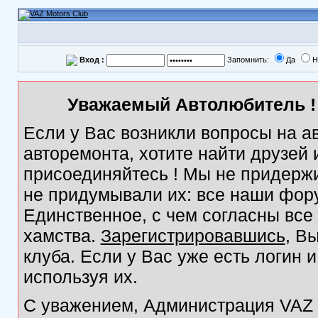
Вход :
Запомнить:
Да
Н
Уважаемый Автолюбитель ! 
Если у Вас возникли вопросы на а
авторемонта, хотите найти друзей
присоединяйтесь ! Мы не придержи
не придумывали их: все наши фор
Единственное, с чем согласны все
хамства.
Зарегистрировавшись
, В
клуба. Если у Вас уже есть логин 
используя их.
С уважением, Администрация VAZ M