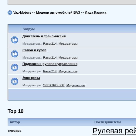
Vaz-Motors
->
Модели автомобилей ВАЗ
->
Лада Калина
Форум
Двигатель и трансмиссия
Модераторы:
Racer214
,
Модераторы
Салон и кузов
Модераторы:
Racer214
,
Модераторы
Подвеска и рулевое управление
Модераторы:
Racer214
,
Модераторы
Электрика
Модераторы:
ЭЛЕКТРОШОК
,
Модераторы
Top 10
Автор
Последняя тема
Рулевая ре
слесарь