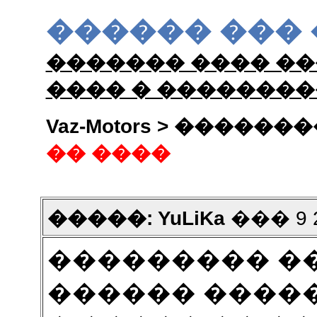
������ ���
������� ���� ��
���� � �������
Vaz-Motors > �����
�� ����
�����: YuLiKa
��� 9 20
��������� �
������ ������