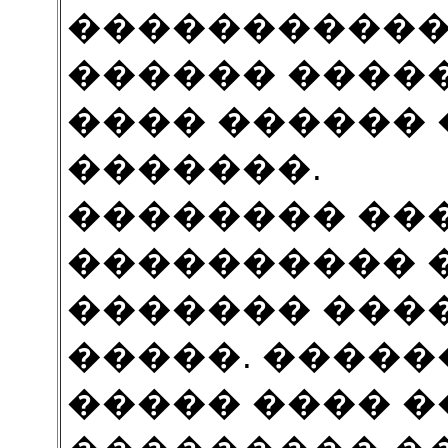
�����������
������ �����
���� ������ 
�������.
�������� ���
���������� 
������� ���
�����. �����
����� ���� 