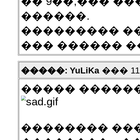
�� 9��,��� ��
������.
��������� �
��� ������ 
�����: YuLiKa
��� 11 2
����� �����
�������� ���