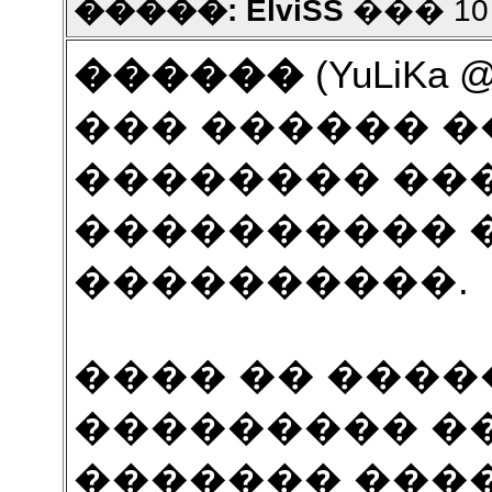
�����: ElviSS
��� 10 2
������
(YuLiKa @
��� ������ �
�������� ���
���������� �
����������.
���� �� �����
��������� ��
������� ����