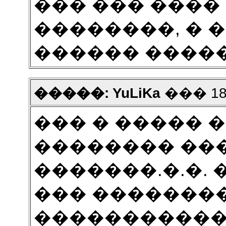
��� ��� ���
��������, � 
������ �����
�����: YuLiKa
��� 18 2
��� � ����� 
�������� ��
�������.�.�.
��� �������
�����������