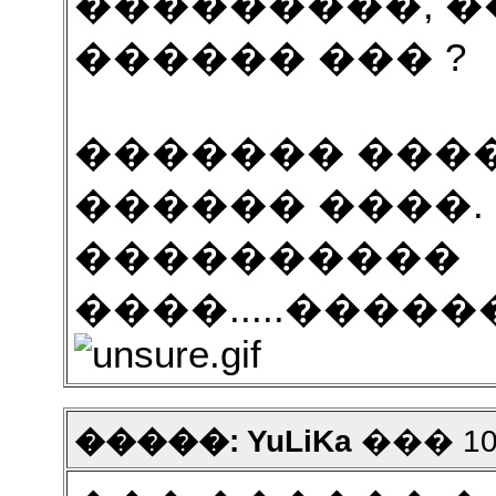
���������, �
������ ��� ?
������� ����
������ ����.
����������
����.....����
�����: YuLiKa
��� 10 2