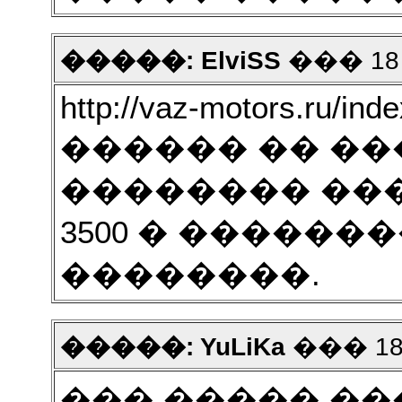
�����: ElviSS
��� 18 2
http://vaz-motors.ru/in
������ �� ���
�������� ��
3500 � ������
��������.
�����: YuLiKa
��� 18 2
��� ����� ��