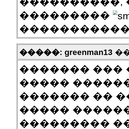
����������, 
���������
�����������
�����: greenman13
���
������� ���
����� ������
������� �� ��
����� �����
��������� �