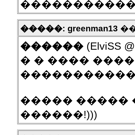
����������� 
�����: greenman13
���
������
(ElviSS @
� � ���� ����
����������� 
����� �����
������!)))