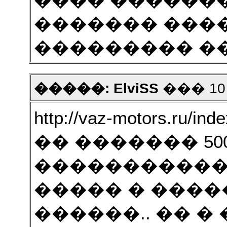
���� �������
������� ���
��������� ��
�����: ElviSS
��� 10 2
http://vaz-motors.ru/i
�� ������� 50
�����������.
����� � ����
������.. �� �