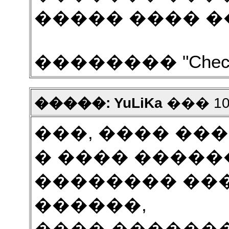
����� ���� �
�������� "Check
�����: YuLiKa
��� 10 2
���, ���� ��
� ���� �����
�������� ��
������,