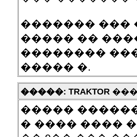
������� ��� 
����� �� ���
�������� ���
����� �.
�����: TRAKTOR
��� 1
����� ������
� ���� ���� 