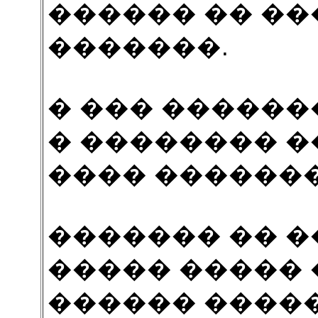
������ �� �
�������.
� ��� ������
� �������� �
���� ������
������� �� �
����� ����� �
������ �����