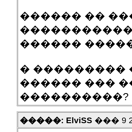
������ �� ��
�����������
������ �����
� ��������� 
������ ��� �
����������?
�����: ElviSS
��� 9 20