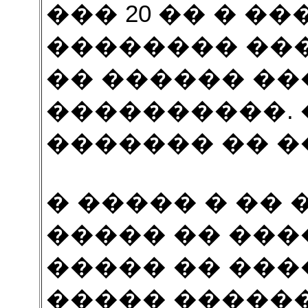
��� 20 �� � ��
�������� ��
�� ������ �
����������. 
������� �� �
� ����� � ��
����� �� ���
����� �� ��
����� �����