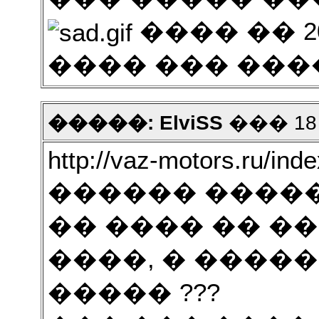
���� �� 
���� ��� ��
�����: ElviSS
��� 18 2
http://vaz-motors.ru/in
������ ������.
�� ���� �� �
����, � ����
����� ???