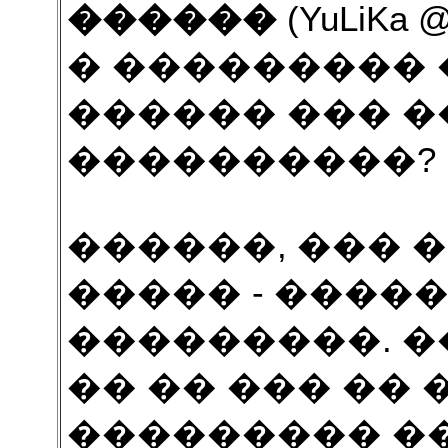
������
(YuLiKa @
� ��������� 
������ ��� �
����������?
������, ��� 
����� - ����
���������. 
�� �� ��� �� 
��������� ��