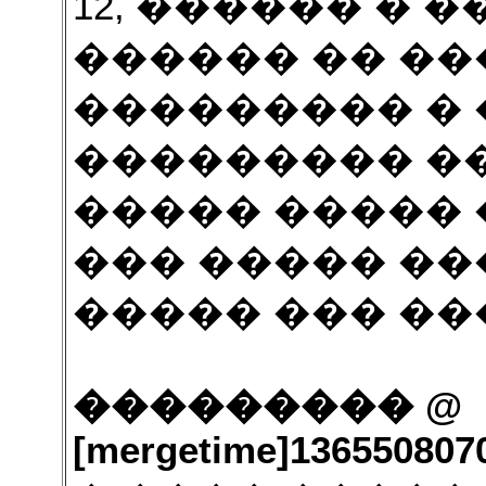
12, ������ � 
������ �� ���
��������� � �
��������� �
����� ����� 
��� ����� ��
����� ��� �
��������� @
[mergetime]136550807