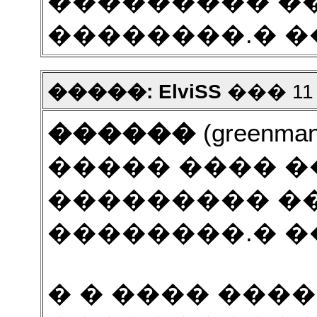
��������� �
��������.� ��
�����: ElviSS
��� 11 2
������
(greenman
����� ���� 
��������� �
��������.� ��
� � ���� ����