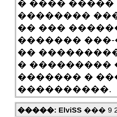
� ���� �����
�������� ��
�� ��� ������
������� ���-
�� ����������
� ���������
������� � �
����������.
�����: ElviSS
��� 9 20