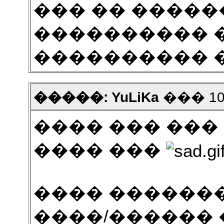
��� �� �����
���������� 
���������� �
�����: YuLiKa
��� 10 2
���� ��� ���
���� ���
���� ������
����/������ 