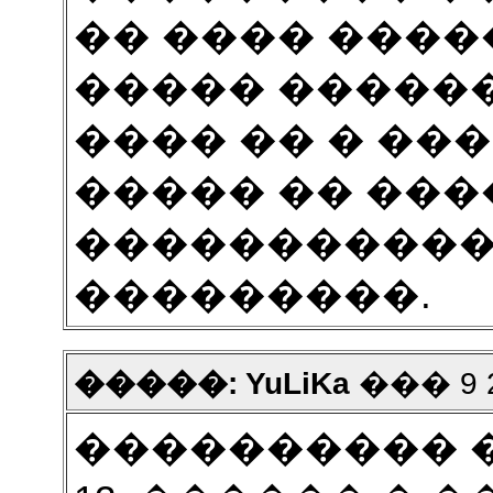
�� ���� ����
����� ������
���� �� � ��
����� �� ���
�����������
���������.
�����: YuLiKa
��� 9 20
���������� 