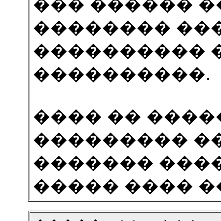
��� ������ �
�������� ���
���������� �
����������.
���� �� �����
��������� ��
������� ����
����� ���� �