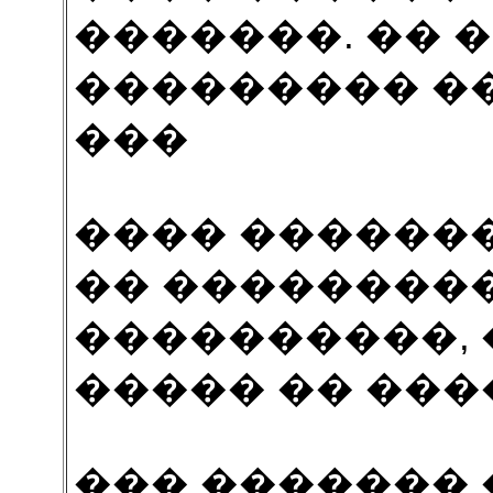
�������. �� 
��������� �
���
���� ������
�� ��������
����������, 
����� �� ����
��� ������� 