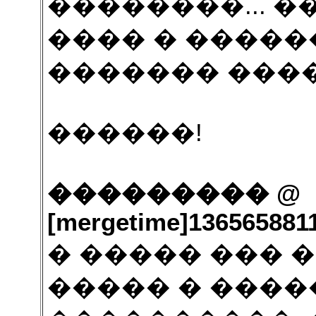
��������... �
���� � ����
������� ����
������!
��������� @
[mergetime]1365658811
� ����� ��� 
����� � ����