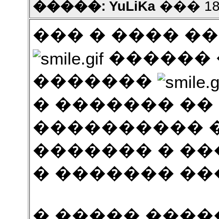
�����: YuLiKa
��� 18 2
��� � ���� �
������ 
�������
� ������� ��
���������� 
������� � �
� ������� ��
� ����� ����