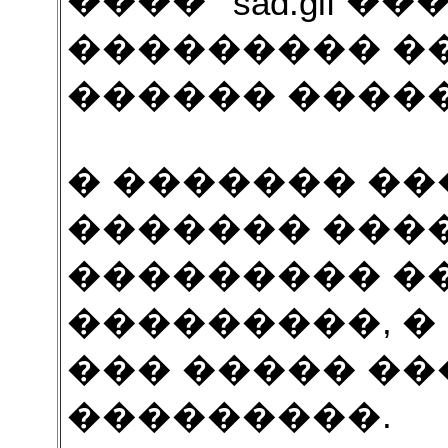
����
���
��������� ��
������ �����
� ������� ��
������� ���
��������� �
���������, �
��� ����� �
���������.