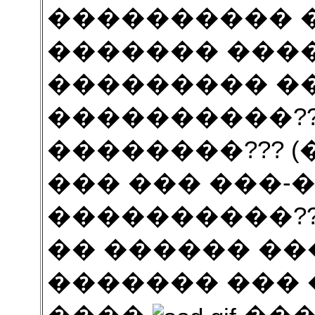
���������� 
������� ���
��������� ��
����������?
��������??? 
��� ��� ���-
����������???
�� ������ ��
������� ���