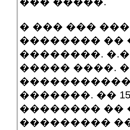
��� �����.
� ��� ��� ��
�������� ��
��������. �.�
����� ����. 
�����������
�������. �� 15
�������� �� 
��������� �