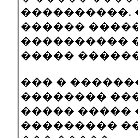
����������. 
������ �����
���������� 
����� �����
��� � ������
�������� ��
����� ����� 
��������� �