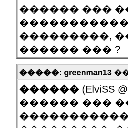
������ ��� 
�����������.
���������, �
������ ��� ?
�����: greenman13
���
������
(ElviSS @
������ ��� 
�����������.