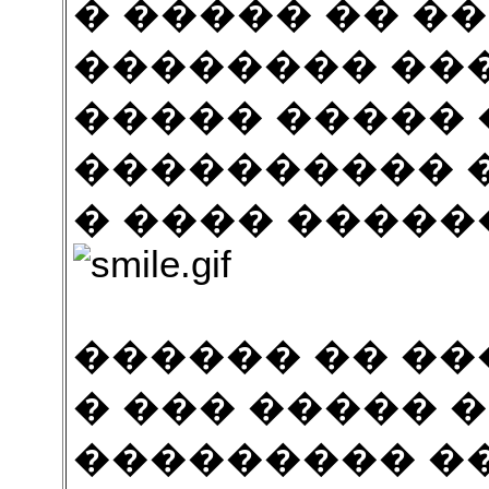
� ����� �� �
�������� ���
����� ����� 
���������� �
� ���� �����
������ �� ��
� ��� ����� 
��������� �