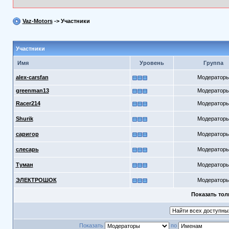
Vaz-Motors
-> Участники
Участники
Имя
Уровень
Группа
alex-carsfan
Модератор
greenman13
Модератор
Racer214
Модератор
Shurik
Модератор
саригор
Модератор
слесарь
Модератор
Туман
Модератор
ЭЛЕКТРОШОК
Модератор
Показать тол
Показать
по